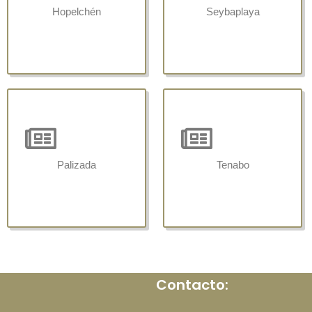
Hopelchén
Seybaplaya
Palizada
Tenabo
Contacto: